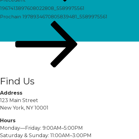
1967413897608022808_5589975561
Prochain
Prochain
1978934670805839481_5589975561
post
Find Us
Address
123 Main Street
New York, NY 10001
Hours
Monday—Friday: 9:00AM–5:00PM
Saturday & Sunday: 11:00AM–3:00PM