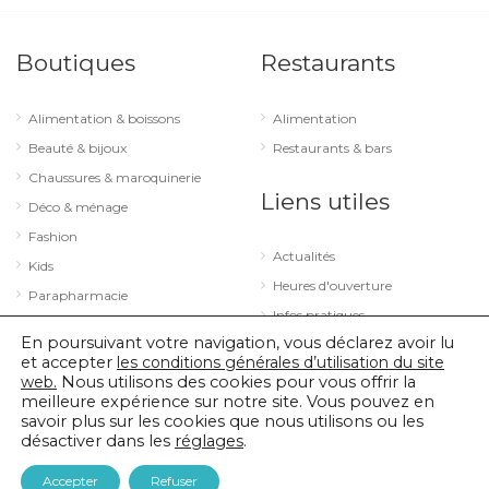
Boutiques
Restaurants
Alimentation & boissons
Alimentation
Beauté & bijoux
Restaurants & bars
Chaussures & maroquinerie
Liens utiles
Déco & ménage
Fashion
Actualités
Kids
Heures d'ouverture
Parapharmacie
Infos pratiques
Services
En poursuivant votre navigation, vous déclarez avoir lu
Sport & loisirs
et accepter
les conditions générales d’utilisation du site
web.
Nous utilisons des cookies pour vous offrir la
Technologie & optique
meilleure expérience sur notre site. Vous pouvez en
savoir plus sur les cookies que nous utilisons ou les
désactiver dans les
réglages
.
© 2026 City Concorde |
Mentions légales
|
Politique de confidentialité
Accepter
Refuser