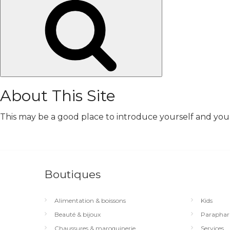
Chercher
About This Site
This may be a good place to introduce yourself and your 
Boutiques
Alimentation & boissons
Kids
Beauté & bijoux
Paraphar
Chaussures & maroquinerie
Services