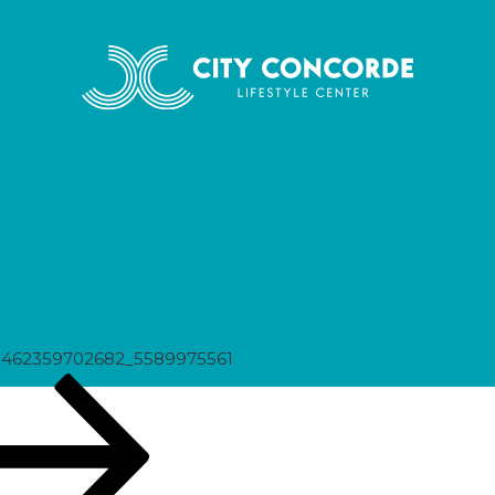
975561
0462359702682_5589975561