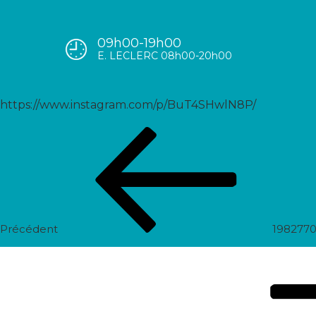
09h00-19h00
1987179396486979343_5589
E. LECLERC 08h00-20h00
https://www.instagram.com/p/BuT4SHwlN8P/
Navigation
Post
de
précédent
l’article
Précédent
198277
Prochain
post