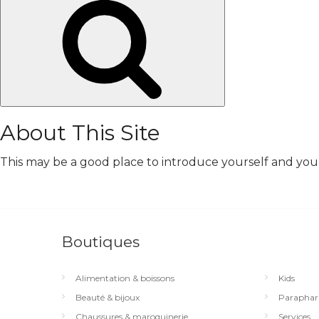
Chercher
About This Site
This may be a good place to introduce yourself and your 
Boutiques
Alimentation & boissons
Kids
Beauté & bijoux
Paraphar
Chaussures & maroquinerie
Services