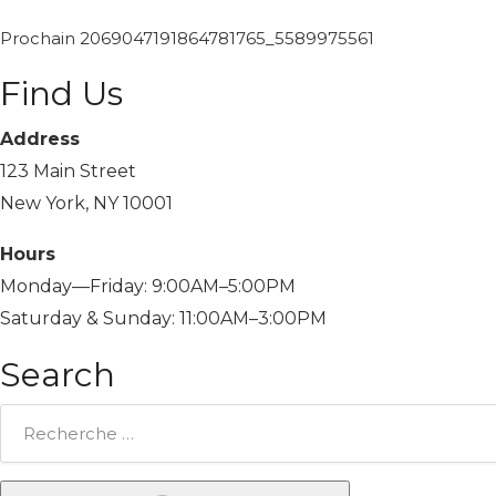
Prochain
2069047191864781765_5589975561
Find Us
Address
123 Main Street
New York, NY 10001
Hours
Monday—Friday: 9:00AM–5:00PM
Saturday & Sunday: 11:00AM–3:00PM
Search
Rechercher: