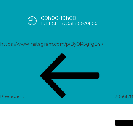
09h00-19h00
2068348051465981448_5589
E. LECLERC 08h00-20h00
https://www.instagram.com/p/By0P5gfgE4I/
Navigation
Post
de
précédent
l’article
Précédent
206612
Prochain
post