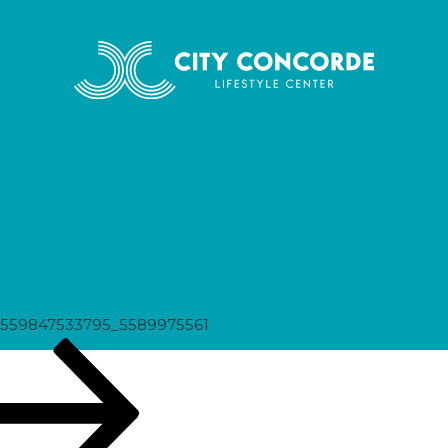
975561
8559847533795_5589975561