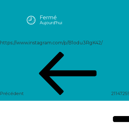
Fermé
2119074388472016438_55899
Aujourd'hui
https://www.instagram.com/p/B1odu3RgK42/
Navigation
Post
de
précédent
l’article
Précédent
2114725
Prochain
post