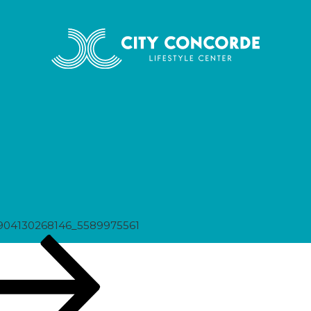
75561
904130268146_5589975561