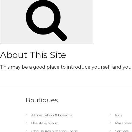
Chercher
About This Site
This may be a good place to introduce yourself and your 
Boutiques
Alimentation & boissons
Kids
Beauté & bijoux
Paraphar
Chaussures & maroquinerie
Services