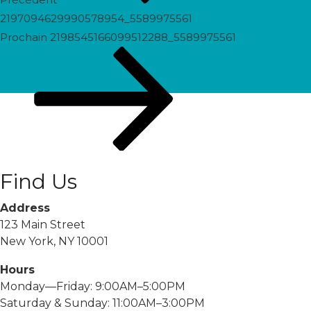
2197094629990578954_5589975561
Prochain
Prochain
2198545166099512288_5589975561
post
Find Us
Address
123 Main Street
New York, NY 10001
Hours
Monday—Friday: 9:00AM–5:00PM
Saturday & Sunday: 11:00AM–3:00PM