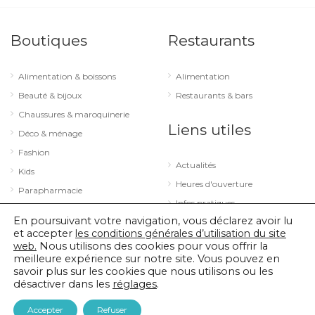
Boutiques
Restaurants
Alimentation & boissons
Alimentation
Beauté & bijoux
Restaurants & bars
Chaussures & maroquinerie
Liens utiles
Déco & ménage
Fashion
Actualités
Kids
Heures d'ouverture
Parapharmacie
Infos pratiques
Services
En poursuivant votre navigation, vous déclarez avoir lu
Sport & loisirs
et accepter
les conditions générales d’utilisation du site
web.
Nous utilisons des cookies pour vous offrir la
Technologie & optique
meilleure expérience sur notre site. Vous pouvez en
savoir plus sur les cookies que nous utilisons ou les
désactiver dans les
réglages
.
© 2026 City Concorde |
Mentions légales
|
Politique de confidentialité
Accepter
Refuser