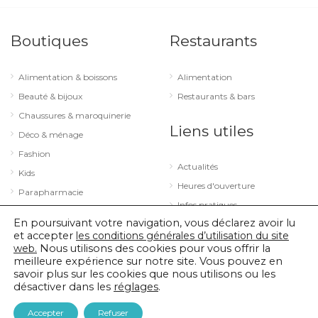
Boutiques
Restaurants
Alimentation & boissons
Alimentation
Beauté & bijoux
Restaurants & bars
Chaussures & maroquinerie
Liens utiles
Déco & ménage
Fashion
Actualités
Kids
Heures d'ouverture
Parapharmacie
Infos pratiques
Services
En poursuivant votre navigation, vous déclarez avoir lu
Sport & loisirs
et accepter
les conditions générales d’utilisation du site
web.
Nous utilisons des cookies pour vous offrir la
Technologie & optique
meilleure expérience sur notre site. Vous pouvez en
savoir plus sur les cookies que nous utilisons ou les
désactiver dans les
réglages
.
© 2026 City Concorde |
Mentions légales
|
Politique de confidentialité
Accepter
Refuser