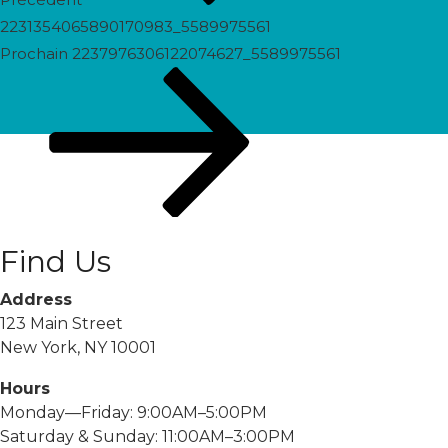
2231354065890170983_5589975561
Prochain
Prochain
2237976306122074627_5589975561
post
Find Us
Address
123 Main Street
New York, NY 10001
Hours
Monday—Friday: 9:00AM–5:00PM
Saturday & Sunday: 11:00AM–3:00PM