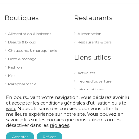
Boutiques
Restaurants
Alimentation & boissons
Alimentation
Beauté & bijoux
Restaurants & bars
Chaussures & maroquinerie
Liens utiles
Déco & ménage
Fashion
Actualités
Kids
Heures d'ouverture
Parapharmacie
Infos pratiques
Services
En poursuivant votre navigation, vous déclarez avoir lu
Sport & loisirs
et accepter
les conditions générales d’utilisation du site
web.
Nous utilisons des cookies pour vous offrir la
Technologie & optique
meilleure expérience sur notre site. Vous pouvez en
savoir plus sur les cookies que nous utilisons ou les
désactiver dans les
réglages
.
© 2026 City Concorde |
Mentions légales
|
Politique de confidentialité
Accepter
Refuser