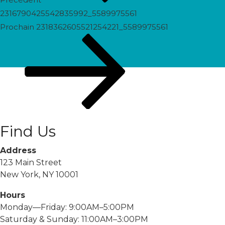
2316790425542835992_5589975561
Prochain
Prochain
2318362605521254221_5589975561
post
Find Us
Address
123 Main Street
New York, NY 10001
Hours
Monday—Friday: 9:00AM–5:00PM
Saturday & Sunday: 11:00AM–3:00PM