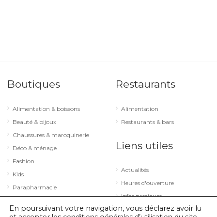
Boutiques
Restaurants
Alimentation & boissons
Alimentation
Beauté & bijoux
Restaurants & bars
Chaussures & maroquinerie
Liens utiles
Déco & ménage
Fashion
Actualités
Kids
Heures d'ouverture
Parapharmacie
Infos pratiques
Services
En poursuivant votre navigation, vous déclarez avoir lu
Sport & loisirs