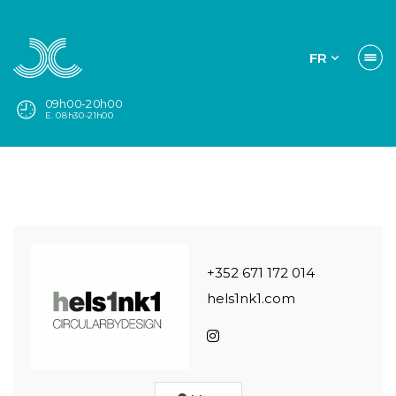
FR
09h00-20h00
E. 08h30-21h00
+352 671 172 014
hels1nk1.com