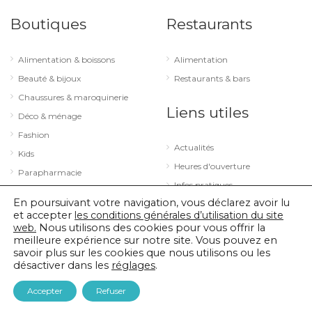
Boutiques
Restaurants
Alimentation & boissons
Alimentation
Beauté & bijoux
Restaurants & bars
Chaussures & maroquinerie
Liens utiles
Déco & ménage
Fashion
Actualités
Kids
Heures d'ouverture
Parapharmacie
Infos pratiques
Services
En poursuivant votre navigation, vous déclarez avoir lu
Sport & loisirs
et accepter
les conditions générales d’utilisation du site
web.
Nous utilisons des cookies pour vous offrir la
Technologie & optique
meilleure expérience sur notre site. Vous pouvez en
savoir plus sur les cookies que nous utilisons ou les
désactiver dans les
réglages
.
© 2026 City Concorde |
Mentions légales
|
Politique de confidentialité
Accepter
Refuser
|
Conditions générales d’utilisation