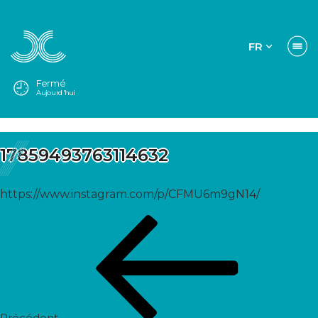
FR
Fermé
Aujourd'hui
17859493763114632
https://www.instagram.com/p/CFMU6m9gN14/
Navigation
Post
de
précédent
l’article
Précédent