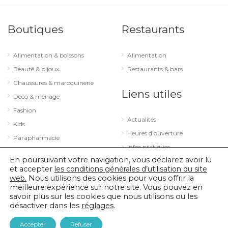
Boutiques
Restaurants
Alimentation & boissons
Alimentation
Beauté & bijoux
Restaurants & bars
Chaussures & maroquinerie
Liens utiles
Déco & ménage
Fashion
Actualités
Kids
Heures d'ouverture
Parapharmacie
Infos pratiques
Services
En poursuivant votre navigation, vous déclarez avoir lu
Sport & loisirs
et accepter
les conditions générales d’utilisation du site
web.
Nous utilisons des cookies pour vous offrir la
Technologie & optique
meilleure expérience sur notre site. Vous pouvez en
savoir plus sur les cookies que nous utilisons ou les
désactiver dans les
réglages
.
© 2026 City Concorde |
Mentions légales
|
Politique de confidentialité
Accepter
Refuser