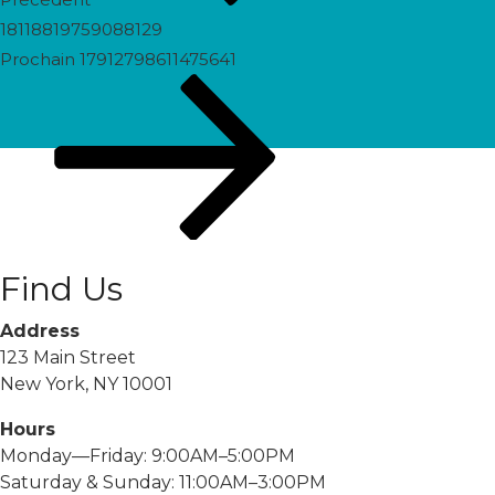
18118819759088129
Prochain
Prochain
17912798611475641
post
Find Us
Address
123 Main Street
New York, NY 10001
Hours
Monday—Friday: 9:00AM–5:00PM
Saturday & Sunday: 11:00AM–3:00PM