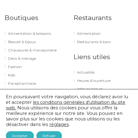
Boutiques
Restaurants
Alimentation & boissons
Alimentation
Beauté & bijoux
Restaurants & bars
Chaussures & maroquinerie
Liens utiles
Déco & ménage
Fashion
Actualités
Kids
Heures d'ouverture
Parapharmacie
Infos pratiques
Services
En poursuivant votre navigation, vous déclarez avoir lu
Sport & loisirs
et accepter
les conditions générales d’utilisation du site
web.
Nous utilisons des cookies pour vous offrir la
Technologie & optique
meilleure expérience sur notre site. Vous pouvez en
savoir plus sur les cookies que nous utilisons ou les
désactiver dans les
réglages
.
© 2026 City Concorde |
Mentions légales
|
Politique de confidentialité
Accepter
Refuser