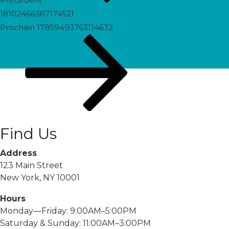
18102466387174521
Prochain
Prochain
17859493763114632
post
Find Us
Address
123 Main Street
New York, NY 10001
Hours
Monday—Friday: 9:00AM–5:00PM
Saturday & Sunday: 11:00AM–3:00PM