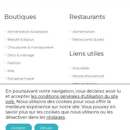
Boutiques
Restaurants
Alimentation & boissons
Alimentation
Beauté & bijoux
Restaurants & bars
Chaussures & maroquinerie
Liens utiles
Déco & ménage
Fashion
Actualités
Kids
Heures d'ouverture
Parapharmacie
Infos pratiques
Services
En poursuivant votre navigation, vous déclarez avoir lu
Sport & loisirs
et accepter
les conditions générales d’utilisation du site
web.
Nous utilisons des cookies pour vous offrir la
Technologie & optique
meilleure expérience sur notre site. Vous pouvez en
savoir plus sur les cookies que nous utilisons ou les
désactiver dans les
réglages
.
© 2026 City Concorde |
Mentions légales
|
Politique de confidentialité
Accepter
Refuser