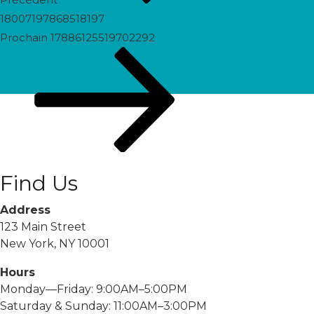
18007197868518197
Prochain
Prochain
17886125519702292
post
Find Us
Address
123 Main Street
New York, NY 10001
Hours
Monday—Friday: 9:00AM–5:00PM
Saturday & Sunday: 11:00AM–3:00PM