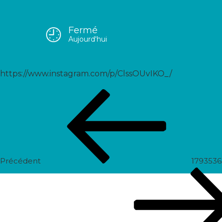
Fermé
18007197868518197
Aujourd'hui
https://www.instagram.com/p/ClssOUvIKO_/
Navigation
Post
de
précédent
l’article
Précédent
179353
Prochain
post