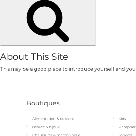
Chercher
About This Site
This may be a good place to introduce yourself and your 
Boutiques
Alimentation & boissons
Kids
Beauté & bijoux
Paraphar
Chaussures & maroquinerie
Services