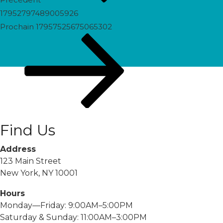
17952797489005926
Prochain
Prochain
17957525675065302
post
Find Us
Address
123 Main Street
New York, NY 10001
Hours
Monday—Friday: 9:00AM–5:00PM
Saturday & Sunday: 11:00AM–3:00PM