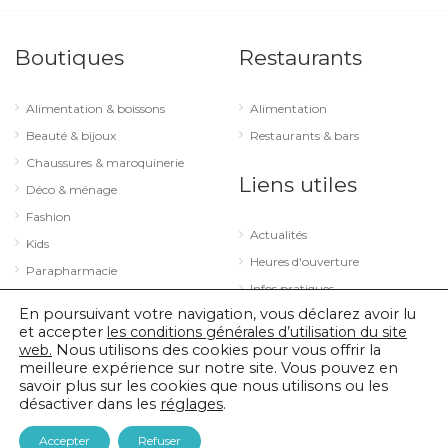
Boutiques
Restaurants
Alimentation & boissons
Alimentation
Beauté & bijoux
Restaurants & bars
Chaussures & maroquinerie
Liens utiles
Déco & ménage
Fashion
Actualités
Kids
Heures d'ouverture
Parapharmacie
Infos pratiques
Services
En poursuivant votre navigation, vous déclarez avoir lu
Sport & loisirs
et accepter
les conditions générales d’utilisation du site
web.
Nous utilisons des cookies pour vous offrir la
Technologie & optique
meilleure expérience sur notre site. Vous pouvez en
savoir plus sur les cookies que nous utilisons ou les
désactiver dans les
réglages
.
© 2026 City Concorde |
Mentions légales
|
Politique de confidentialité
Accepter
Refuser