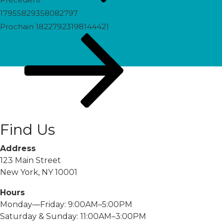
17955829358082797
Prochain
Prochain
18227923198144421
post
Find Us
Address
123 Main Street
New York, NY 10001
Hours
Monday—Friday: 9:00AM–5:00PM
Saturday & Sunday: 11:00AM–3:00PM