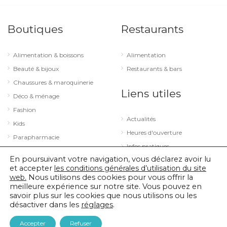
Boutiques
Restaurants
Alimentation & boissons
Alimentation
Beauté & bijoux
Restaurants & bars
Chaussures & maroquinerie
Liens utiles
Déco & ménage
Fashion
Actualités
Kids
Heures d'ouverture
Parapharmacie
Infos pratiques
Services
En poursuivant votre navigation, vous déclarez avoir lu
Sport & loisirs
et accepter
les conditions générales d’utilisation du site
web.
Nous utilisons des cookies pour vous offrir la
Technologie & optique
meilleure expérience sur notre site. Vous pouvez en
savoir plus sur les cookies que nous utilisons ou les
désactiver dans les
réglages
.
© 2026 City Concorde |
Mentions légales
|
Politique de confidentialité
Accepter
Refuser