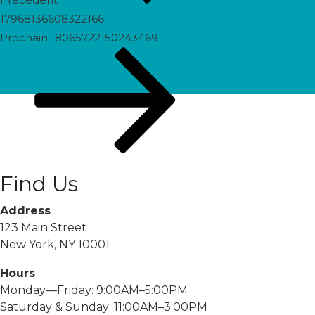
17968136608322166
Prochain
Prochain
18065722150243469
post
Find Us
Address
123 Main Street
New York, NY 10001
Hours
Monday—Friday: 9:00AM–5:00PM
Saturday & Sunday: 11:00AM–3:00PM