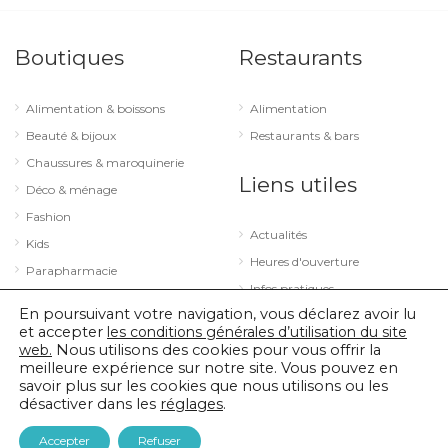
Boutiques
Restaurants
Alimentation & boissons
Alimentation
Beauté & bijoux
Restaurants & bars
Chaussures & maroquinerie
Liens utiles
Déco & ménage
Fashion
Actualités
Kids
Heures d'ouverture
Parapharmacie
Infos pratiques
Services
En poursuivant votre navigation, vous déclarez avoir lu
Sport & loisirs
et accepter
les conditions générales d’utilisation du site
web.
Nous utilisons des cookies pour vous offrir la
Technologie & optique
meilleure expérience sur notre site. Vous pouvez en
savoir plus sur les cookies que nous utilisons ou les
désactiver dans les
réglages
.
© 2026 City Concorde |
Mentions légales
|
Politique de confidentialité
Accepter
Refuser