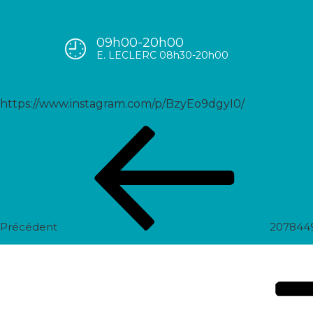
09h00-20h00
2085749984384459316_5589
E. LECLERC 08h30-20h00
https://www.instagram.com/p/BzyEo9dgyI0/
Navigation
Post
de
précédent
l’article
Précédent
207844
Prochain
post