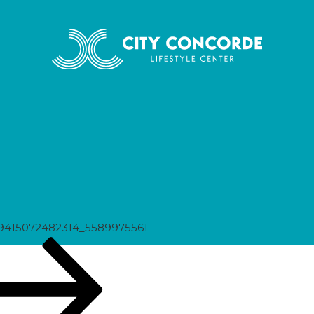
975561
9415072482314_5589975561