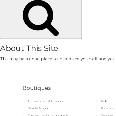
Chercher
About This Site
This may be a good place to introduce yourself and your 
Boutiques
Alimentation & boissons
Kids
Beauté & bijoux
Paraphar
Chaussures & maroquinerie
Services