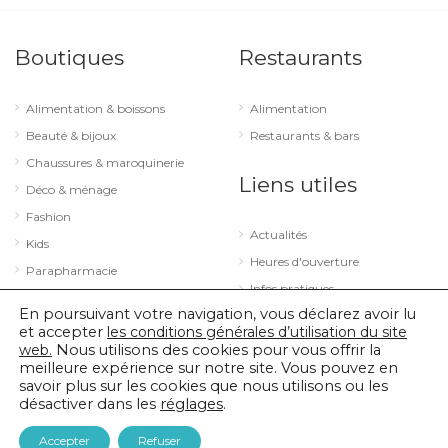
Boutiques
Restaurants
Alimentation & boissons
Alimentation
Beauté & bijoux
Restaurants & bars
Chaussures & maroquinerie
Liens utiles
Déco & ménage
Fashion
Actualités
Kids
Heures d'ouverture
Parapharmacie
Infos pratiques
Services
En poursuivant votre navigation, vous déclarez avoir lu
Sport & loisirs
et accepter
les conditions générales d’utilisation du site
web.
Nous utilisons des cookies pour vous offrir la
Technologie & optique
meilleure expérience sur notre site. Vous pouvez en
savoir plus sur les cookies que nous utilisons ou les
désactiver dans les
réglages
.
© 2026 City Concorde |
Mentions légales
|
Politique de confidentialité
Accepter
Refuser