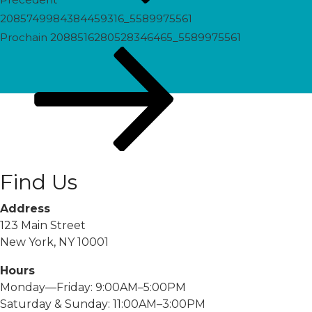
2085749984384459316_5589975561
Prochain
Prochain
2088516280528346465_5589975561
post
Find Us
Address
123 Main Street
New York, NY 10001
Hours
Monday—Friday: 9:00AM–5:00PM
Saturday & Sunday: 11:00AM–3:00PM