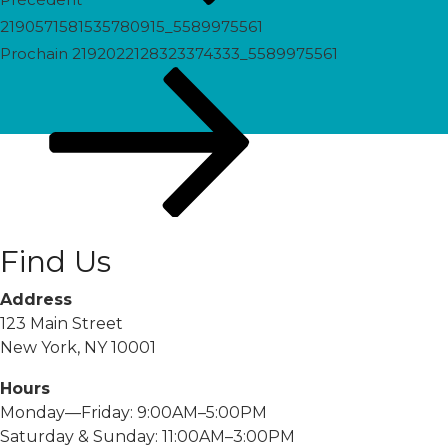
2190571581535780915_5589975561
Prochain
Prochain
2192022128323374333_5589975561
post
Find Us
Address
123 Main Street
New York, NY 10001
Hours
Monday—Friday: 9:00AM–5:00PM
Saturday & Sunday: 11:00AM–3:00PM