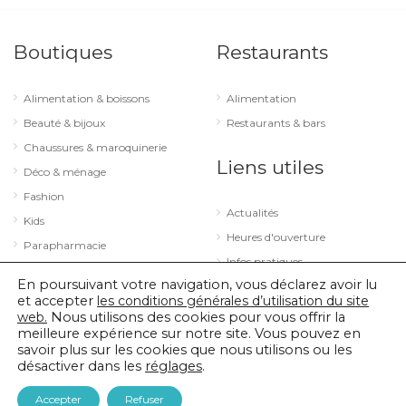
Boutiques
Restaurants
Alimentation & boissons
Alimentation
Beauté & bijoux
Restaurants & bars
Chaussures & maroquinerie
Liens utiles
Déco & ménage
Fashion
Actualités
Kids
Heures d'ouverture
Parapharmacie
Infos pratiques
Services
En poursuivant votre navigation, vous déclarez avoir lu
Sport & loisirs
et accepter
les conditions générales d’utilisation du site
web.
Nous utilisons des cookies pour vous offrir la
Technologie & optique
meilleure expérience sur notre site. Vous pouvez en
savoir plus sur les cookies que nous utilisons ou les
désactiver dans les
réglages
.
© 2026 City Concorde |
Mentions légales
|
Politique de confidentialité
Accepter
Refuser