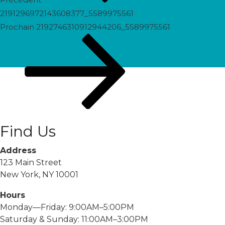
2191296972143608377_5589975561
Prochain
Prochain
2192746310912944206_5589975561
post
Find Us
Address
123 Main Street
New York, NY 10001
Hours
Monday—Friday: 9:00AM–5:00PM
Saturday & Sunday: 11:00AM–3:00PM