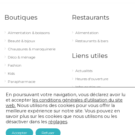
Boutiques
Restaurants
Alimentation & boissons
Alimentation
Beauté & bijoux
Restaurants & bars
Chaussures & maroquinerie
Liens utiles
Déco & ménage
Fashion
Actualités
Kids
Heures d'ouverture
Parapharmacie
Infos pratiques
Services
En poursuivant votre navigation, vous déclarez avoir lu
Sport & loisirs
et accepter
les conditions générales d’utilisation du site
web.
Nous utilisons des cookies pour vous offrir la
Technologie & optique
meilleure expérience sur notre site. Vous pouvez en
savoir plus sur les cookies que nous utilisons ou les
désactiver dans les
réglages
.
© 2026 City Concorde |
Mentions légales
|
Politique de confidentialité
Accepter
Refuser