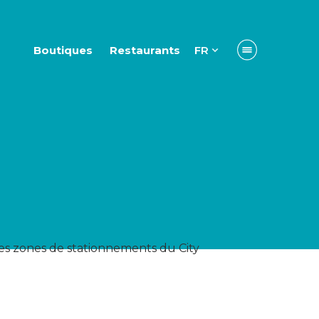
Boutiques
Restaurants
FR
tes zones de stationnements du City